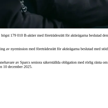
högst 179 010 B-aktier med företrädesrätt för aktieägarna beslutad d
dning av nyemission med företrädesrätt för aktieägarna beslutad med 
t innehavare av Sparcs seniora säkerställda obligation med rörlig ränt
den 10 december 2025.