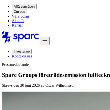
Affärsområden
Om oss
Våra bolag
Aktuellt
Karriär
Investerare
Kontakta oss
Pressmeddelande
Sparc Groups företrädesemission fullteck
Skrevs den 30 juni 2026 av
Oscar Wilhelmsson