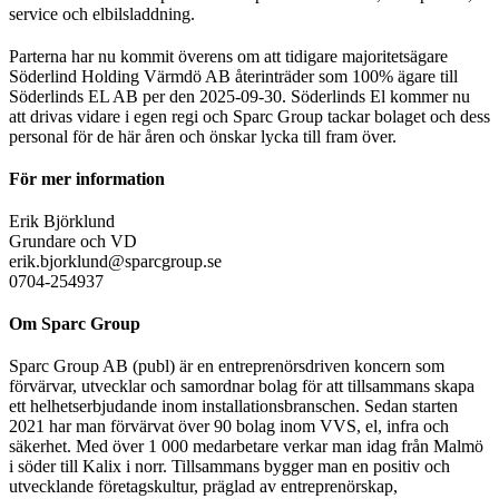
service och elbilsladdning.
Parterna har nu kommit överens om att tidigare majoritetsägare
Söderlind Holding Värmdö AB återinträder som 100% ägare till
Söderlinds EL AB per den 2025-09-30. Söderlinds El kommer nu
att drivas vidare i egen regi och Sparc Group tackar bolaget och dess
personal för de här åren och önskar lycka till fram över.
För mer information
Erik Björklund
Grundare och VD
erik.bjorklund@sparcgroup.se
0704-254937
Om Sparc Group
Sparc Group AB (publ) är en entreprenörsdriven koncern som
förvärvar, utvecklar och samordnar bolag för att tillsammans skapa
ett helhetserbjudande inom installationsbranschen. Sedan starten
2021 har man förvärvat över 90 bolag inom VVS, el, infra och
säkerhet. Med över 1 000 medarbetare verkar man idag från Malmö
i söder till Kalix i norr. Tillsammans bygger man en positiv och
utvecklande företagskultur, präglad av entreprenörskap,