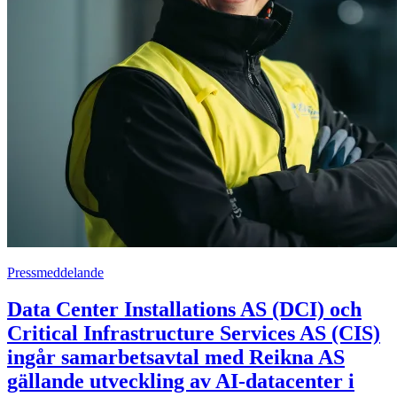
Pressmeddelande
Data Center Installations AS (DCI) och
Critical Infrastructure Services AS (CIS)
ingår samarbetsavtal med Reikna AS
gällande utveckling av AI-datacenter i