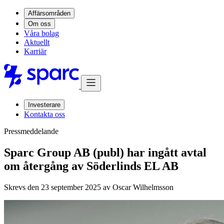
Affärsområden
Om oss
Våra bolag
Aktuellt
Karriär
Investerare
Kontakta oss
Pressmeddelande
Sparc Group AB (publ) har ingått avtal
om återgång av Söderlinds EL AB
Skrevs den 23 september 2025 av
Oscar Wilhelmsson