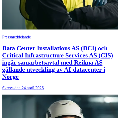
Pressmeddelande
Data Center Installations AS (DCI) och
Critical Infrastructure Services AS (CIS)
ingår samarbetsavtal med Reikna AS
gällande utveckling av AI-datacenter i
Norge
Skrevs den 24 april 2026