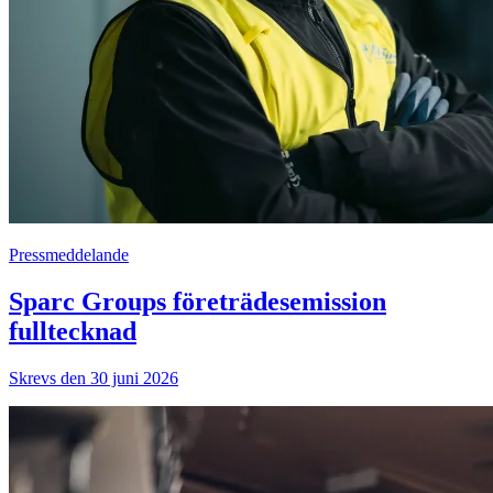
Pressmeddelande
Sparc Groups företrädesemission
fulltecknad
Skrevs den 30 juni 2026