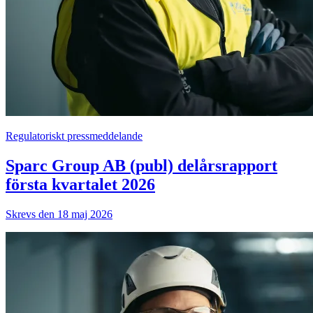
Regulatoriskt pressmeddelande
Sparc Group AB (publ) delårsrapport
första kvartalet 2026
Skrevs den 18 maj 2026