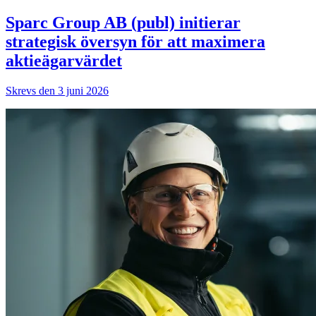
Sparc Group AB (publ) initierar
strategisk översyn för att maximera
aktieägarvärdet
Skrevs den 3 juni 2026