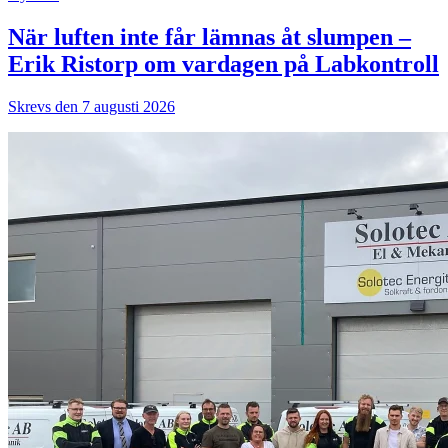
När luften inte får lämnas åt slumpen –
Erik Ristorp om vardagen på Labkontroll
Skrevs den 7 augusti 2026