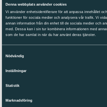
Denna webbplats använder cookies
Vi använder enhetsidentifierare för att anpassa innehållet och
funktioner för sociala medier och analysera vår trafik. Vi vid
annan information från din enhet till de sociala medier och 
med. Dessa kan i sin tur kombinera informationen med annan i
som de har samlat in när du har använt deras tjänster.
Regulatoriskt pressmeddelande
Samtyckesval
Sparc Group AB (publ) Årsredovisning
Nödvändig
och Hållbarhetsrapport 2025
Skrevs den 30 april 2026
Inställningar
Statistik
Marknadsföring