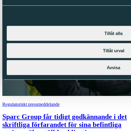
Tillåt alla
Tillåt urval
Avvisa
Regulatoriskt pressmeddelande
Sparc Group får tidigt godkännande i det
skriftliga förfarandet för sina befintliga