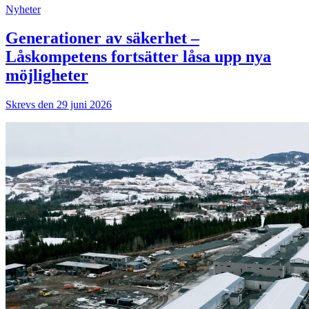
Nyheter
Generationer av säkerhet –
Låskompetens fortsätter låsa upp nya
möjligheter
Skrevs den 29 juni 2026