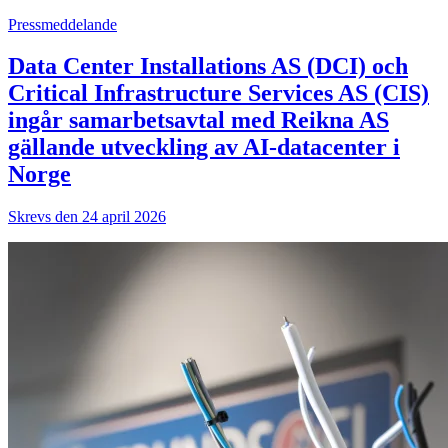
Pressmeddelande
Data Center Installations AS (DCI) och
Critical Infrastructure Services AS (CIS)
ingår samarbetsavtal med Reikna AS
gällande utveckling av AI-datacenter i
Norge
Skrevs den 24 april 2026