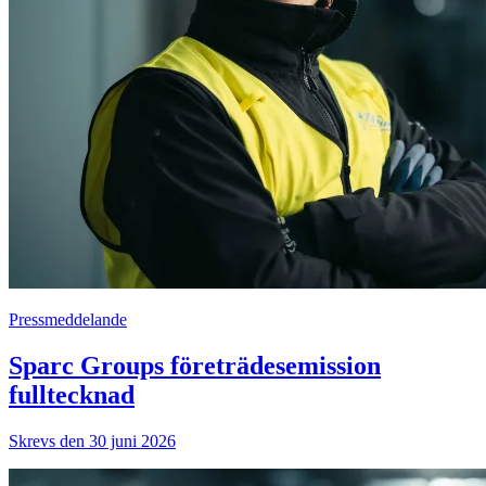
Pressmeddelande
Sparc Groups företrädesemission
fulltecknad
Skrevs den 30 juni 2026