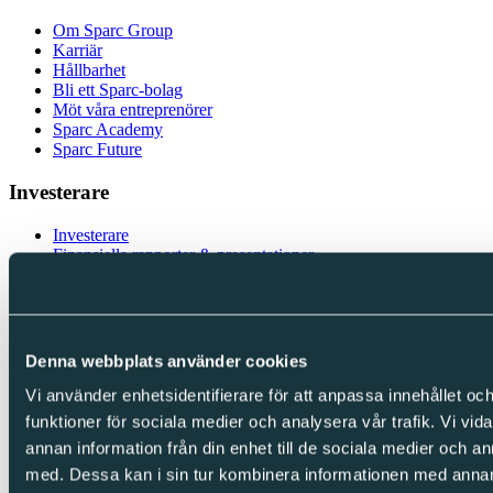
Om Sparc Group
Karriär
Hållbarhet
Bli ett Sparc-bolag
Möt våra entreprenörer
Sparc Academy
Sparc Future
Investerare
Investerare
Finansiella rapporter & presentationer
Bolagsstyrning
Kalendarium
IR-kontakt
Följ oss
Denna webbplats använder cookies
Vi använder enhetsidentifierare för att anpassa innehållet och
LinkedIn
Facebook
funktioner för sociala medier och analysera vår trafik. Vi vid
Instagram
annan information från din enhet till de sociala medier och 
med. Dessa kan i sin tur kombinera informationen med annan i
Integritet