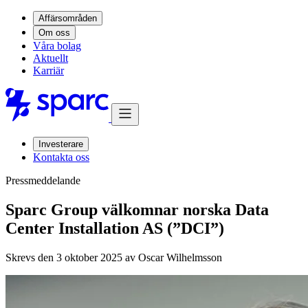
Affärsområden
Om oss
Våra bolag
Aktuellt
Karriär
Investerare
Kontakta oss
Pressmeddelande
Sparc Group välkomnar norska Data
Center Installation AS (”DCI”)
Skrevs den 3 oktober 2025 av
Oscar Wilhelmsson