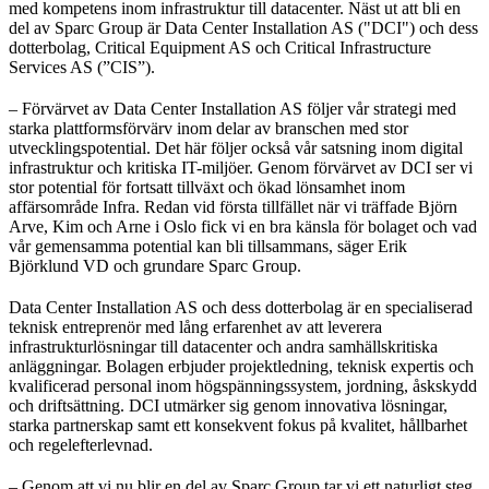
med kompetens inom infrastruktur till datacenter. Näst ut att bli en
del av Sparc Group är Data Center Installation AS ("DCI") och dess
dotterbolag, Critical Equipment AS och Critical Infrastructure
Services AS (”CIS”).
– Förvärvet av Data Center Installation AS följer vår strategi med
starka plattformsförvärv inom delar av branschen med stor
utvecklingspotential. Det här följer också vår satsning inom digital
infrastruktur och kritiska IT-miljöer. Genom förvärvet av DCI ser vi
stor potential för fortsatt tillväxt och ökad lönsamhet inom
affärsområde Infra. Redan vid första tillfället när vi träffade Björn
Arve, Kim och Arne i Oslo fick vi en bra känsla för bolaget och vad
vår gemensamma potential kan bli tillsammans, säger Erik
Björklund VD och grundare Sparc Group.
Data Center Installation AS och dess dotterbolag är en specialiserad
teknisk entreprenör med lång erfarenhet av att leverera
infrastrukturlösningar till datacenter och andra samhällskritiska
anläggningar. Bolagen erbjuder projektledning, teknisk expertis och
kvalificerad personal inom högspänningssystem, jordning, åskskydd
och driftsättning. DCI utmärker sig genom innovativa lösningar,
starka partnerskap samt ett konsekvent fokus på kvalitet, hållbarhet
och regelefterlevnad.
– Genom att vi nu blir en del av Sparc Group tar vi ett naturligt steg