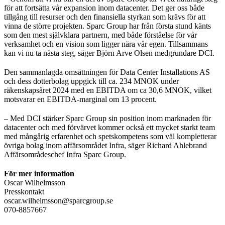
för att fortsätta vår expansion inom datacenter. Det ger oss både
tillgång till resurser och den finansiella styrkan som krävs för att
vinna de större projekten. Sparc Group har från första stund känts
som den mest självklara partnern, med både förståelse för vår
verksamhet och en vision som ligger nära vår egen. Tillsammans
kan vi nu ta nästa steg, säger Björn Arve Olsen medgrundare DCI.
Den sammanlagda omsättningen för Data Center Installations AS
och dess dotterbolag uppgick till ca. 234 MNOK under
räkenskapsåret 2024 med en EBITDA om ca 30,6 MNOK, vilket
motsvarar en EBITDA-marginal om 13 procent.
– Med DCI stärker Sparc Group sin position inom marknaden för
datacenter och med förvärvet kommer också ett mycket starkt team
med mångårig erfarenhet och spetskompetens som väl kompletterar
övriga bolag inom affärsområdet Infra, säger Richard Ahlebrand
Affärsområdeschef Infra Sparc Group.
För mer information
Oscar Wilhelmsson
Presskontakt
oscar.wilhelmsson@sparcgroup.se
070-8857667