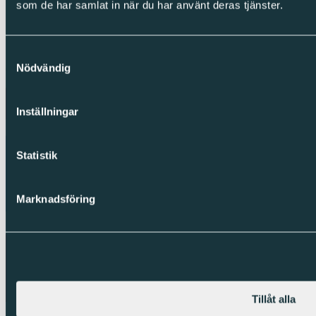
som de har samlat in när du har använt deras tjänster.
Cookies
Integritetspolicy
Visselblåsning
Samtyckesval
Nödvändig
Copyright © Sparc Group AB (publ)
Inställningar
Statistik
Marknadsföring
Tillåt alla