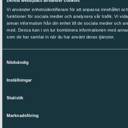
Denna webbplats använder cookies
Facebook
Instagram
Vi använder enhetsidentifierare för att anpassa innehållet och
funktioner för sociala medier och analysera vår trafik. Vi vid
Integritet
annan information från din enhet till de sociala medier och 
Cookies
med. Dessa kan i sin tur kombinera informationen med annan i
Integritetspolicy
som de har samlat in när du har använt deras tjänster.
Visselblåsning
Copyright © Sparc Group AB (publ)
Samtyckesval
Nödvändig
Inställningar
Statistik
Marknadsföring