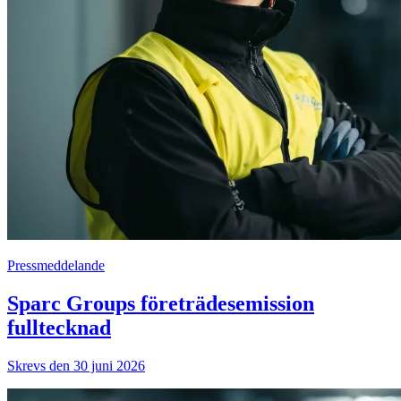
Pressmeddelande
Sparc Groups företrädesemission
fulltecknad
Skrevs den 30 juni 2026