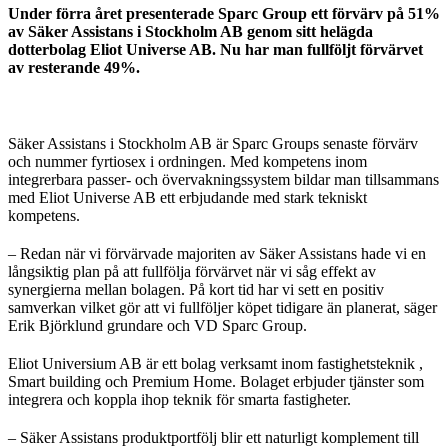
Under förra året presenterade Sparc Group ett förvärv på 51%
av Säker Assistans i Stockholm AB genom sitt helägda
dotterbolag Eliot Universe AB. Nu har man fullföljt förvärvet
av resterande 49%.
Säker Assistans i Stockholm AB är Sparc Groups senaste förvärv
och nummer fyrtiosex i ordningen. Med kompetens inom
integrerbara passer- och övervakningssystem bildar man tillsammans
med Eliot Universe AB ett erbjudande med stark tekniskt
kompetens.
– Redan när vi förvärvade majoriten av Säker Assistans hade vi en
långsiktig plan på att fullfölja förvärvet när vi såg effekt av
synergierna mellan bolagen. På kort tid har vi sett en positiv
samverkan vilket gör att vi fullföljer köpet tidigare än planerat, säger
Erik Björklund grundare och VD Sparc Group.
Eliot Universium AB är ett bolag verksamt inom fastighetsteknik ,
Smart building och Premium Home. Bolaget erbjuder tjänster som
integrera och koppla ihop teknik för smarta fastigheter.
– Säker Assistans produktportfölj blir ett naturligt komplement till