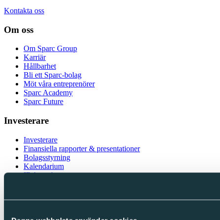
Kontakta oss
Om oss
Om Sparc Group
Karriär
Hållbarhet
Bli ett Sparc-bolag
Möt våra entreprenörer
Sparc Academy
Sparc Future
Investerare
Investerare
Finansiella rapporter & presentationer
Bolagsstyrning
Kalendarium
IR-kontakt
Följ oss
LinkedIn