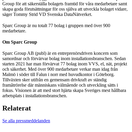
Group för att säkerställa bolagets framtid för våra medarbetare samt
skapa goda förutsättningar för oss själva att utveckla bolaget vidare,
säger Tommy Strid VD Svenska DataNätverket.
Sparc Group är nu totalt 77 bolag i gruppen med över 900
medarbetare.
Om Sparc Group
Sparc Group AB (publ) är en entreprenörsdriven koncern som
samordnar och förvärvar bolag inom installationsbranschen. Sedan
starten 2021 har man förvärvat 77 bolag inom VVS, el, nät, projekt
och säkerhet. Med över 900 medarbetare verkar man idag från
Malmö i söder till Falun i norr med huvudkontor i Göteborg.
Tillväxten sker utifrån en gemensam drivkraft av ständig
framåtrörelse där människans välmående och utveckling sätts i
fokus. Visionen är att med stort hjärta skapa Sveriges mest hållbara
arbetsplats i installationsbranschen.
Relaterat
Se alla pressmeddelanden