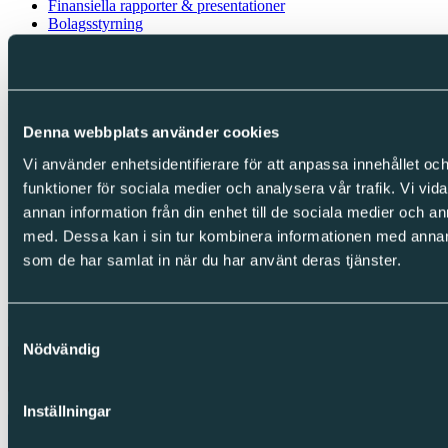
Finansiella rapporter & presentationer
Bolagsstyrning
Kalendarium
IR-kontakt
Följ oss
Denna webbplats använder cookies
LinkedIn
Facebook
Vi använder enhetsidentifierare för att anpassa innehållet och
Instagram
funktioner för sociala medier och analysera vår trafik. Vi vid
Integritet
annan information från din enhet till de sociala medier och 
med. Dessa kan i sin tur kombinera informationen med annan i
Cookies
som de har samlat in när du har använt deras tjänster.
Integritetspolicy
Visselblåsning
Copyright © Sparc Group AB (publ)
Samtyckesval
Nödvändig
Inställningar