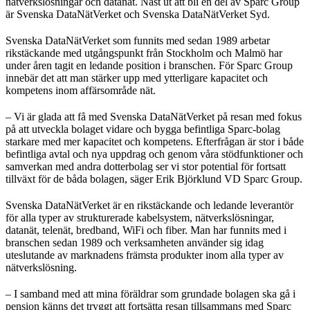
nätverkslösningar och datanät. Näst ut att bli en del av Sparc Group
är Svenska DataNätVerket och Svenska DataNätVerket Syd.
Svenska DataNätVerket som funnits med sedan 1989 arbetar
rikstäckande med utgångspunkt från Stockholm och Malmö har
under åren tagit en ledande position i branschen. För Sparc Group
innebär det att man stärker upp med ytterligare kapacitet och
kompetens inom affärsområde nät.
– Vi är glada att få med Svenska DataNätVerket på resan med fokus
på att utveckla bolaget vidare och bygga befintliga Sparc-bolag
starkare med mer kapacitet och kompetens. Efterfrågan är stor i både
befintliga avtal och nya uppdrag och genom våra stödfunktioner och
samverkan med andra dotterbolag ser vi stor potential för fortsatt
tillväxt för de båda bolagen, säger Erik Björklund VD Sparc Group.
Svenska DataNätVerket är en rikstäckande och ledande leverantör
för alla typer av strukturerade kabelsystem, nätverkslösningar,
datanät, telenät, bredband, WiFi och fiber. Man har funnits med i
branschen sedan 1989 och verksamheten använder sig idag
uteslutande av marknadens främsta produkter inom alla typer av
nätverkslösning.
– I samband med att mina föräldrar som grundade bolagen ska gå i
pension känns det tryggt att fortsätta resan tillsammans med Sparc