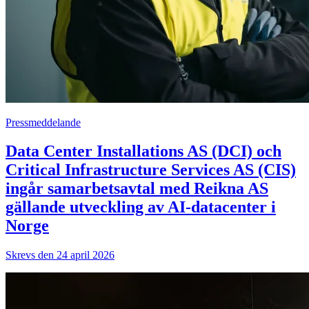
Pressmeddelande
Data Center Installations AS (DCI) och
Critical Infrastructure Services AS (CIS)
ingår samarbetsavtal med Reikna AS
gällande utveckling av AI-datacenter i
Norge
Skrevs den 24 april 2026