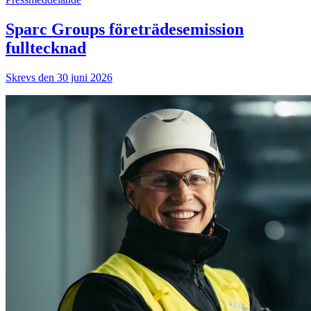
Sparc Groups företrädesemission
fulltecknad
Skrevs den 30 juni 2026