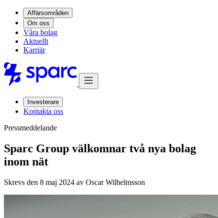
Affärsområden
Om oss
Våra bolag
Aktuellt
Karriär
Investerare
Kontakta oss
Pressmeddelande
Sparc Group välkomnar två nya bolag
inom nät
Skrevs den 8 maj 2024 av
Oscar Wilhelmsson