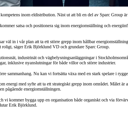
d kompetens inom eldistribution. Näst ut att bli en del av Sparc Group 
ommer satsa och positionera sig inom energiomställning och energiin
r väl in i vår plan att ta ett större grepp inom hållbar energiomställni
t roligt, säger Erik Björklund VD och grundare Sparc Group.
butionsnät, industrinät och vägbelysningsanläggningar i Stockholmsomr
r, inklusive nyanslutningar för både villor och större industrier.
större sammanhang. Nu kan vi fortsätta växa med en stark spelare i ryg
om energi med syfte att ta ett strategiskt grepp inom området. Målet är a
den pågående energiomställningen.
och vi kommer bygga upp en organisation både organiskt och via förvärv 
lutar Erik Björklund.