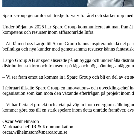
Sparc Group genomför sitt tredje förvärv för året och stärker upp me
Under början av 2025 har Sparc Group kommunicerat att man framåt k
kompetens och resurser inom affärsområde Infra.
– Att få med oss Largo till Sparc Group känns inspirerande då det passa
befintliga och nya kunder med gemensamma resurser känns fantastisk
Largo Group AB är specialiserade på att bygga och underhålla distri
distributionssektorn och fokuserar på låg- och högspänningsanläggninga
– Vi ser fram emot att komma in i Sparc Group och bli en del av ett 
I februari tillsatte Sparc Group en innovations- och utvecklingschef in
organisation som kan möta den växande efterfrågan på projekt inom 
– Vi har flertalet projekt och avtal på väg in inom energiomställning 
kommer göra oss till en stark spelare inom detta område framöver, avs
Oscar Wilhelmsson
Marknadschef, IR & Kommunikation
oscar.wilhelmsson@sparcgroup.se