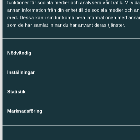
funktioner för sociala medier och analysera vår trafik. Vi vid
Möt våra entreprenörer
Sparc Academy
annan information från din enhet till de sociala medier och 
Sparc Future
med. Dessa kan i sin tur kombinera informationen med annan i
som de har samlat in när du har använt deras tjänster.
Investerare
Investerare
Finansiella rapporter & presentationer
Samtyckesval
Bolagsstyrning
Nödvändig
Kalendarium
IR-kontakt
Inställningar
Följ oss
LinkedIn
Statistik
Facebook
Instagram
Integritet
Marknadsföring
Cookies
Integritetspolicy
Visselblåsning