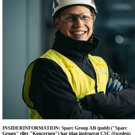
INSIDERINFORMATION: Sparc Group AB (publ) ("Sparc
Group" eller "Koncernen") har idag instruerat CSC (Sweden)