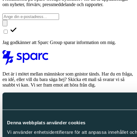
om nyheter, förvärv, pressmeddelande och rapporter.
Jag godkänner att Sparc Group sparar information om mig.
Det är i mötet mellan människor som gnistor tänds. Har du en fråga,
en idé, eller vill du bara säga hej? Skicka ett mail så svarar vi så
snabbt vi kan. Vi ser fram emot att höra från dig.
Kontakta oss
Om oss
Om Sparc Group
Denna webbplats använder cookies
Karriär
Hållbarhet
Vi använder enhetsidentifierare för att anpassa innehållet och
Bli ett Sparc-bolag