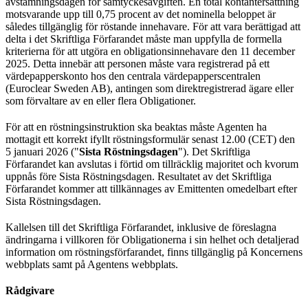
avstämningsdagen för samtyckesavgiften. En total kontantersättning
motsvarande upp till 0,75 procent av det nominella beloppet är
således tillgänglig för röstande innehavare. För att vara berättigad att
delta i det Skriftliga Förfarandet måste man uppfylla de formella
kriterierna för att utgöra en obligationsinnehavare den 11 december
2025. Detta innebär att personen måste vara registrerad på ett
värdepapperskonto hos den centrala värdepapperscentralen
(Euroclear Sweden AB), antingen som direktregistrerad ägare eller
som förvaltare av en eller flera Obligationer.
För att en röstningsinstruktion ska beaktas måste Agenten ha
mottagit ett korrekt ifyllt röstningsformulär senast 12.00 (CET) den
5 januari 2026 ("
Sista Röstningsdagen
"). Det Skriftliga
Förfarandet kan avslutas i förtid om tillräcklig majoritet och kvorum
uppnås före Sista Röstningsdagen. Resultatet av det Skriftliga
Förfarandet kommer att tillkännages av Emittenten omedelbart efter
Sista Röstningsdagen.
Kallelsen till det Skriftliga Förfarandet, inklusive de föreslagna
ändringarna i villkoren för Obligationerna i sin helhet och detaljerad
information om röstningsförfarandet, finns tillgänglig på Koncernens
webbplats samt på Agentens webbplats.
Rådgivare