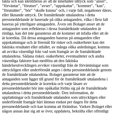
fakta och kan identifieras av att de innehåller uttryck som "anser",
"förväntar", "förutser", "avser", "uppskattar", "kommer", "kan",
"förutsätter", "bör" "skulle kunna" och, i varje fall, negationer därav,
eller liknande uttryck. De framåtriktade uttalandena i detta
pressmeddelande är baserade på olika antaganden, vilka i flera fall
baseras på ytterligare antaganden. Även om Bolaget anser att de
antaganden som reflekteras i dessa framåtriktade uttalanden är
rimliga, kan det inte garanteras att de kommer att infalla eller att de
är korrekta. Då dessa antaganden baseras på antaganden eller
uppskattningar och är föremål för risker och osäkerheter kan det
faktiska resultatet eller utfallet, av många olika anledningar, komma
att avvika väsentligt från vad som framgår av de framåtriktade
uttalandena. Sådana risker, osäkerheter, eventualiteter och andra
väsentliga faktorer kan medföra att den faktiska
händelseutvecklingen avviker väsentligt från de förväntningar som
uttryckligen eller underförstått anges i detta pressmeddelande genom
de framåtriktade uttalandena. Bolaget garanterar inte att de
antaganden som ligger till grund för de framåtriktade uttalandena i
detta pressmeddelande är korrekta och varje läsare av
pressmeddelandet bör inte opåkallat förlita sig på de framåtriktade
uttalandena i detta pressmeddelande. Den information, de
uppfattningar och framåtriktade uttalanden som uttryckligen eller
underförstått framgår häri lämnas endast per dagen för detta
pressmeddelande och kan komma att förändras. Varken Bolaget eller
någon annan åtar sig att se över, uppdatera, bekräfta eller offentligt