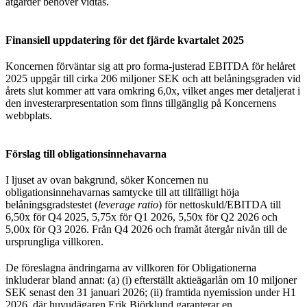
åtgärder behöver vidtas.
Finansiell uppdatering för det fjärde kvartalet 2025
Koncernen förväntar sig att pro forma-justerad EBITDA för helåret
2025 uppgår till cirka 206 miljoner SEK och att belåningsgraden vid
årets slut kommer att vara omkring 6,0x, vilket anges mer detaljerat i
den investerarpresentation som finns tillgänglig på Koncernens
webbplats.
Förslag till obligationsinnehavarna
I ljuset av ovan bakgrund, söker Koncernen nu
obligationsinnehavarnas samtycke till att tillfälligt höja
belåningsgradstestet (
leverage ratio
) för nettoskuld/EBITDA till
6,50x för Q4 2025, 5,75x för Q1 2026, 5,50x för Q2 2026 och
5,00x för Q3 2026. Från Q4 2026 och framåt återgår nivån till de
ursprungliga villkoren.
De föreslagna ändringarna av villkoren för Obligationerna
inkluderar bland annat: (a) (i) efterställt aktieägarlån om 10 miljoner
SEK senast den 31 januari 2026; (ii) framtida nyemission under H1
2026, där huvudägaren Erik Björklund garanterar en