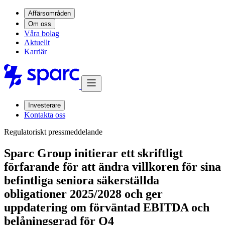
Affärsområden
Om oss
Våra bolag
Aktuellt
Karriär
Investerare
Kontakta oss
Regulatoriskt pressmeddelande
Sparc Group initierar ett skriftligt
förfarande för att ändra villkoren för sina
befintliga seniora säkerställda
obligationer 2025/2028 och ger
uppdatering om förväntad EBITDA och
belåningsgrad för Q4