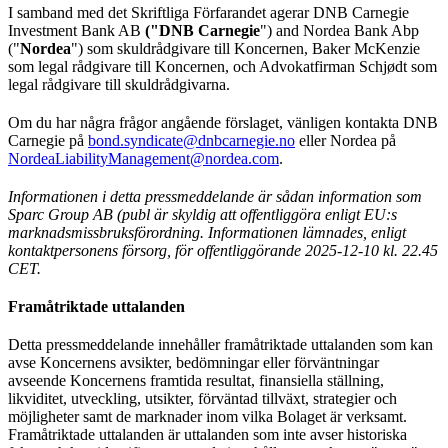
I samband med det Skriftliga Förfarandet agerar DNB Carnegie
Investment Bank AB
("DNB Carnegie
") and Nordea Bank Abp
("
Nordea
") som skuldrådgivare till Koncernen, Baker McKenzie
som legal rådgivare till Koncernen, och Advokatfirman Schjødt som
legal rådgivare till skuldrådgivarna.
Om du har några frågor angående förslaget, vänligen kontakta DNB
Carnegie på
bond.syndicate@dnbcarnegie.no
eller Nordea på
NordeaLiabilityManagement@nordea.com
.
Informationen i detta pressmeddelande är sådan information som
Sparc Group AB (publ är skyldig att offentliggöra enligt EU:s
marknadsmissbruksförordning. Informationen lämnades, enligt
kontaktpersonens försorg, för offentliggörande 2025-12-10 kl. 22.45
CET.
Framåtriktade uttalanden
Detta pressmeddelande innehåller framåtriktade uttalanden som kan
avse Koncernens avsikter, bedömningar eller förväntningar
avseende Koncernens framtida resultat, finansiella ställning,
likviditet, utveckling, utsikter, förväntad tillväxt, strategier och
möjligheter samt de marknader inom vilka Bolaget är verksamt.
Framåtriktade uttalanden är uttalanden som inte avser historiska