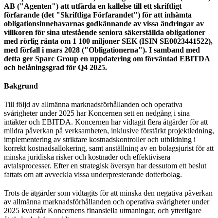
AB ("Agenten") att utfärda en kallelse till ett skriftligt
förfarande (det "Skriftliga Förfarandet") för att inhämta
obligationsinnehavarnas godkännande av vissa ändringar av
villkoren för sina utestående seniora säkerställda obligationer
med rörlig ränta om 1 100 miljoner SEK (ISIN SE0023441522),
med förfall i mars 2028 ("Obligationerna"). I samband med
detta ger Sparc Group en uppdatering om förväntad EBITDA
och belåningsgrad för Q4 2025.
Bakgrund
Till följd av allmänna marknadsförhållanden och operativa
svårigheter under 2025 har Koncernen sett en nedgång i sina
intäkter och EBITDA. Koncernen har vidtagit flera åtgärder för att
mildra påverkan på verksamheten, inklusive förstärkt projektledning,
implementering av striktare kostnadskontroller och utbildning i
korrekt kostnadsallokering, samt anställning av en bolagsjurist för att
minska juridiska risker och kostnader och effektivisera
avtalsprocesser. Efter en strategisk översyn har dessutom ett beslut
fattats om att avveckla vissa underpresterande dotterbolag.
Trots de åtgärder som vidtagits för att minska den negativa påverkan
av allmänna marknadsförhållanden och operativa svårigheter under
2025 kvarstår Koncernens finansiella utmaningar, och ytterligare