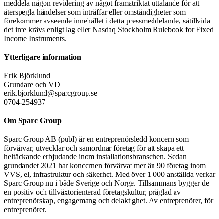
meddela någon revidering av något framåtriktat uttalande för att
återspegla händelser som inträffar eller omständigheter som
förekommer avseende innehållet i detta pressmeddelande, såtillvida
det inte krävs enligt lag eller Nasdaq Stockholm Rulebook for Fixed
Income Instruments.
Ytterligare information
Erik Björklund
Grundare och VD
erik.bjorklund@sparcgroup.se
0704-254937
Om Sparc Group
Sparc Group AB (publ) är en entreprenörsledd koncern som
förvärvar, utvecklar och samordnar företag för att skapa ett
heltäckande erbjudande inom installationsbranschen. Sedan
grundandet 2021 har koncernen förvärvat mer än 90 företag inom
VVS, el, infrastruktur och säkerhet. Med över 1 000 anställda verkar
Sparc Group nu i både Sverige och Norge. Tillsammans bygger de
en positiv och tillväxtorienterad företagskultur, präglad av
entreprenörskap, engagemang och delaktighet. Av entreprenörer, för
entreprenörer.