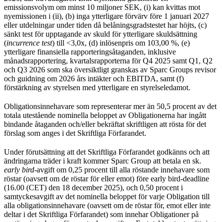
emissionsvolym om minst 10 miljoner SEK, (i) kan kvittas mot
nyemissionen i (ii), (b) inga ytterligare förvärv före 1 januari 2027
eller utdelningar under tiden då belåningsgradstestet har höjts, (c)
sänkt test för upptagande av skuld för ytterligare skuldsättning
(
incurrence test
) till <3,0x, (d) inlösenpris om 103,00 %, (e)
ytterligare finansiella rapporteringsåtaganden, inklusive
månadsrapportering, kvartalsrapporterna för Q4 2025 samt Q1, Q2
och Q3 2026 som ska översiktligt granskas av Sparc Groups revisor
och guidning om 2026 års intäkter och EBITDA, samt (f)
förstärkning av styrelsen med ytterligare en styrelseledamot.
Obligationsinnehavare som representerar mer än 50,5 procent av det
totala utestående nominella beloppet av Obligationerna har ingått
bindande åtaganden och/eller bekräftat skriftligen att rösta för det
förslag som anges i det Skriftliga Förfarandet.
Under förutsättning att det Skriftliga Förfarandet godkänns och att
ändringarna träder i kraft kommer Sparc Group att betala en sk.
early bird
-avgift om 0,25 procent till alla röstande innehavare som
röstar (oavsett om de röstar för eller emot) före early bird-deadline
(16.00 (CET) den 18 december 2025), och 0,50 procent i
samtyckesavgift av det nominella beloppet för varje Obligation till
alla obligationsinnehavare (oavsett om de röstar för, emot eller inte
deltar i det Skriftliga Förfarandet) som innehar Obligationer på