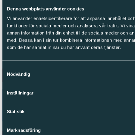
LinkedIn
Denna webbplats använder cookies
Facebook
Instagram
Vi använder enhetsidentifierare för att anpassa innehållet och
funktioner för sociala medier och analysera vår trafik. Vi vid
Integritet
annan information från din enhet till de sociala medier och 
Cookies
med. Dessa kan i sin tur kombinera informationen med annan i
Integritetspolicy
som de har samlat in när du har använt deras tjänster.
Visselblåsning
Copyright © Sparc Group AB (publ)
Samtyckesval
Nödvändig
Inställningar
Statistik
Marknadsföring