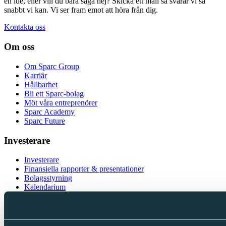
en idé, eller vill du bara säga hej? Skicka ett mail så svarar vi så
snabbt vi kan. Vi ser fram emot att höra från dig.
Kontakta oss
Om oss
Om Sparc Group
Karriär
Hållbarhet
Bli ett Sparc-bolag
Möt våra entreprenörer
Sparc Academy
Sparc Future
Investerare
Investerare
Finansiella rapporter & presentationer
Bolagsstyrning
Kalendarium
IR-kontakt
Följ oss