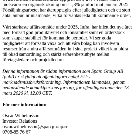
motsvarar en organisk ökning om 11,3% jämfört mot januari 2025.
Försäljningsarbetet har återupptagits efter julledigheten och ett stort
antal anbud är inlämnade, vilka förväntas leda till kommande order.
Vårt starkaste affärsområde under 2025, Infra, har inlett det nya året
med fortsatt god produktivitet och lönsamhet samt en orderstock
som skapar stabilitet för kommande perioder. Vi ser goda
möjligheter att fortsätta växa och att våra bolag kan involvera
resurser från andra affärsområden in i sina projekt vilket kan bidra
till ökad samordning och stärkt erfarenhetsutbyte mellan
företagsledare och projektledare.
Denna information är sådan information som Sparc Group AB
(publ) är skyldigt att offentliggöra enligt EU:s
marknadsmissbruksförordning. Informationen lämnades, genom
nedanstående kontaktpersons försorg, för offentliggörande den 13
mars 2026 kl. 12.00 CET.
För mer information:
Oscar Wilhelmsson
Investor Relations
oscar.wilhelmsson@sparcgroup.se
0708-85 76 67