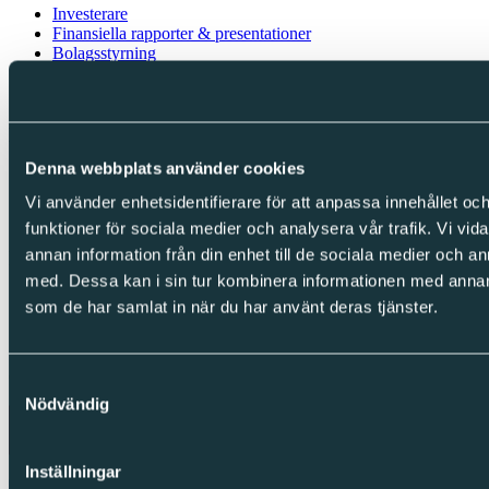
Investerare
Finansiella rapporter & presentationer
Bolagsstyrning
Kalendarium
IR-kontakt
Följ oss
Denna webbplats använder cookies
LinkedIn
Facebook
Vi använder enhetsidentifierare för att anpassa innehållet och
Instagram
funktioner för sociala medier och analysera vår trafik. Vi vid
annan information från din enhet till de sociala medier och 
Integritet
med. Dessa kan i sin tur kombinera informationen med annan i
Cookies
som de har samlat in när du har använt deras tjänster.
Integritetspolicy
Visselblåsning
Copyright © Sparc Group AB (publ)
Samtyckesval
Nödvändig
Inställningar