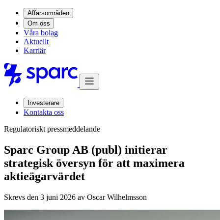
Affärsområden
Om oss
Våra bolag
Aktuellt
Karriär
Investerare
Kontakta oss
Regulatoriskt pressmeddelande
Sparc Group AB (publ) initierar
strategisk översyn för att maximera
aktieägarvärdet
Skrevs den 3 juni 2026 av
Oscar Wilhelmsson