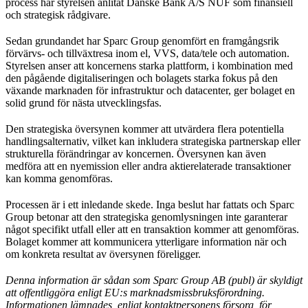
process har styrelsen anlitat Danske Bank A/S NUF som finansiell
och strategisk rådgivare.
Sedan grundandet har Sparc Group genomfört en framgångsrik
förvärvs- och tillväxtresa inom el, VVS, data/tele och automation.
Styrelsen anser att koncernens starka plattform, i kombination med
den pågående digitaliseringen och bolagets starka fokus på den
växande marknaden för infrastruktur och datacenter, ger bolaget en
solid grund för nästa utvecklingsfas.
Den strategiska översynen kommer att utvärdera flera potentiella
handlingsalternativ, vilket kan inkludera strategiska partnerskap eller
strukturella förändringar av koncernen. Översynen kan även
medföra att en nyemission eller andra aktierelaterade transaktioner
kan komma genomföras.
Processen är i ett inledande skede. Inga beslut har fattats och Sparc
Group betonar att den strategiska genomlysningen inte garanterar
något specifikt utfall eller att en transaktion kommer att genomföras.
Bolaget kommer att kommunicera ytterligare information när och
om konkreta resultat av översynen föreligger.
Denna information är sådan som Sparc Group AB (publ) är skyldigt
att offentliggöra enligt EU:s marknadsmissbruksförordning.
Informationen lämnades, enligt kontaktpersonens försorg, för