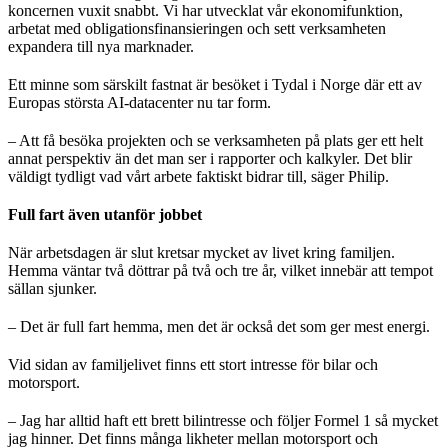
koncernen vuxit snabbt. Vi har utvecklat vår ekonomifunktion,
arbetat med obligationsfinansieringen och sett verksamheten
expandera till nya marknader.
Ett minne som särskilt fastnat är besöket i Tydal i Norge där ett av
Europas största AI-datacenter nu tar form.
– Att få besöka projekten och se verksamheten på plats ger ett helt
annat perspektiv än det man ser i rapporter och kalkyler. Det blir
väldigt tydligt vad vårt arbete faktiskt bidrar till, säger Philip.
Full fart även utanför jobbet
När arbetsdagen är slut kretsar mycket av livet kring familjen.
Hemma väntar två döttrar på två och tre år, vilket innebär att tempot
sällan sjunker.
– Det är full fart hemma, men det är också det som ger mest energi.
Vid sidan av familjelivet finns ett stort intresse för bilar och
motorsport.
– Jag har alltid haft ett brett bilintresse och följer Formel 1 så mycket
jag hinner. Det finns många likheter mellan motorsport och