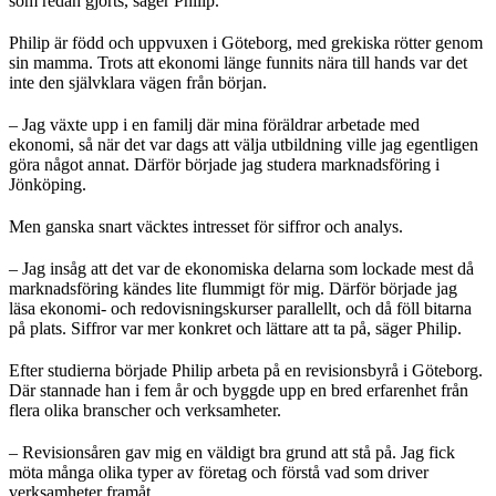
som redan gjorts, säger Philip.
Philip är född och uppvuxen i Göteborg, med grekiska rötter genom
sin mamma. Trots att ekonomi länge funnits nära till hands var det
inte den självklara vägen från början.
– Jag växte upp i en familj där mina föräldrar arbetade med
ekonomi, så när det var dags att välja utbildning ville jag egentligen
göra något annat. Därför började jag studera marknadsföring i
Jönköping.
Men ganska snart väcktes intresset för siffror och analys.
– Jag insåg att det var de ekonomiska delarna som lockade mest då
marknadsföring kändes lite flummigt för mig. Därför började jag
läsa ekonomi- och redovisningskurser parallellt, och då föll bitarna
på plats. Siffror var mer konkret och lättare att ta på, säger Philip.
Efter studierna började Philip arbeta på en revisionsbyrå i Göteborg.
Där stannade han i fem år och byggde upp en bred erfarenhet från
flera olika branscher och verksamheter.
– Revisionsåren gav mig en väldigt bra grund att stå på. Jag fick
möta många olika typer av företag och förstå vad som driver
verksamheter framåt.