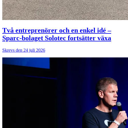
Två entreprenörer och en enkel idé –
Sparc-bolaget Solotec fortsätter växa
Skrevs den 24 juli 2026