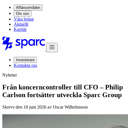
Affärsområden
Om oss
Våra bolag
Aktuellt
Karriär
Investerare
Kontakta oss
Nyheter
Från koncerncontroller till CFO – Philip
Carlson fortsätter utveckla Sparc Group
Skrevs den 18 juni 2026 av
Oscar Wilhelmsson