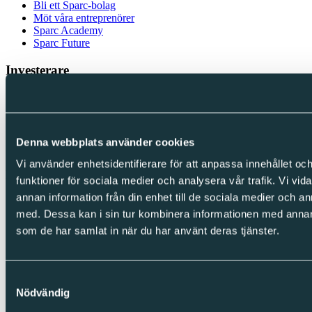
Bli ett Sparc-bolag
Möt våra entreprenörer
Sparc Academy
Sparc Future
Investerare
Investerare
Finansiella rapporter & presentationer
Bolagsstyrning
Kalendarium
Denna webbplats använder cookies
IR-kontakt
Vi använder enhetsidentifierare för att anpassa innehållet och
Följ oss
funktioner för sociala medier och analysera vår trafik. Vi vid
annan information från din enhet till de sociala medier och 
LinkedIn
Facebook
med. Dessa kan i sin tur kombinera informationen med annan i
Instagram
som de har samlat in när du har använt deras tjänster.
Integritet
Samtyckesval
Cookies
Nödvändig
Integritetspolicy
Visselblåsning