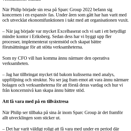
När Philip började sin resa på Sparc Group 2022 befann sig
koncernen i en expansiv fas. Under åren som gått har han varit med
och utvecklat ekonomifunktionen i takt med att organisationen vuxit.
– När jag började var mycket Excelbaserat och vi satt i ett betydligt
mindre kontor i Eriksberg. Sedan dess har vi byggt upp fler
processer, implementerat systemstöd och skapat bättre
förutsättningar för att stötta verksamheterna.
Som ny CFO vill han komma ännu närmare den operativa
verksamheten.
– Jag har tillbringat mycket tid bakom kulisserna med analys,
uppföljning och struktur. Nu ser jag fram emot att vara ännu närmare
bolagen och verksamheterna för att förstå deras vardag och hur vi
från koncernnivå kan skapa ännu bättre stöd.
Att få vara med på en tillväxtresa
När Philip ser tillbaka på sina år inom Sparc Group är det framför
allt utvecklingen som sticker ut.
– Det har varit väldigt roligt att få vara med under en period där