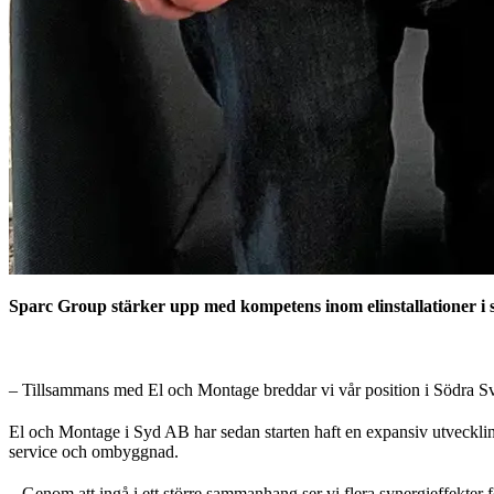
Sparc Group stärker upp med kompetens inom elinstallationer i s
– Tillsammans med El och Montage breddar vi vår position i Södra Sv
El och Montage i Syd AB har sedan starten haft en expansiv utvecklin
service och ombyggnad.
– Genom att ingå i ett större sammanhang ser vi flera synergieffekter