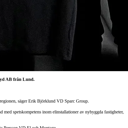
 Syd AB från Lund.
i regionen, säger Erik Björklund VD Sparc Group.
nd med spetskompetens inom elinstallationer av nybyggda fastigheter,
enric Persson VD El och Montage.