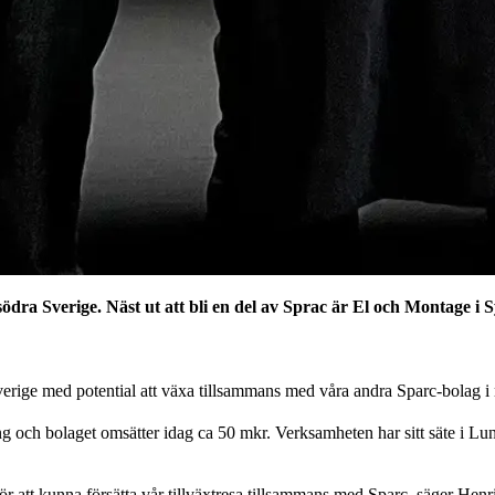
ödra Sverige. Näst ut att bli en del av Sprac är El och Montage i
erige med potential att växa tillsammans med våra andra Sparc-bolag 
g och bolaget omsätter idag ca 50 mkr. Verksamheten har sitt säte i Lu
 för att kunna försätta vår tillväxtresa tillsammans med Sparc, säger H