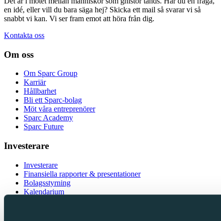
Det är i mötet mellan människor som gnistor tänds. Har du en fråga,
en idé, eller vill du bara säga hej? Skicka ett mail så svarar vi så
snabbt vi kan. Vi ser fram emot att höra från dig.
Kontakta oss
Om oss
Om Sparc Group
Karriär
Hållbarhet
Bli ett Sparc-bolag
Möt våra entreprenörer
Sparc Academy
Sparc Future
Investerare
Investerare
Finansiella rapporter & presentationer
Bolagsstyrning
Kalendarium
IR-kontakt
Följ oss