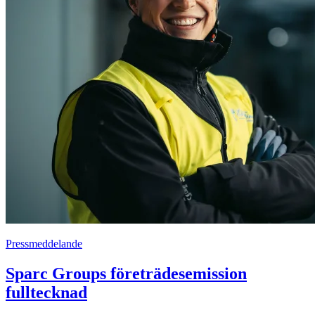
Pressmeddelande
Sparc Groups företrädesemission
fulltecknad