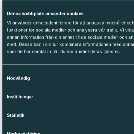
LinkedIn
Denna webbplats använder cookies
Facebook
Instagram
Vi använder enhetsidentifierare för att anpassa innehållet och
funktioner för sociala medier och analysera vår trafik. Vi vid
Integritet
annan information från din enhet till de sociala medier och 
med. Dessa kan i sin tur kombinera informationen med annan i
Cookies
Integritetspolicy
som de har samlat in när du har använt deras tjänster.
Visselblåsning
Copyright © Sparc Group AB (publ)
Samtyckesval
Nödvändig
Inställningar
Statistik
Marknadsföring