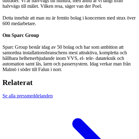
tillträder. Vi är halvvägs till hundra, men ännu är vi långt ifrån
halvvägs till målet. Vilken resa, säger van der Poel.
Detta innebär att man nu är femtio bolag i koncernen med strax över
600 medarbetare.
Om Sparc Group
Sparc Group består idag av 50 bolag och har som ambition att
samordna installationsbranschens mest attraktiva, kompletta och
hållbara helhetserbjudande inom VVS, el- tele- datateknik och
automation samt lås, larm och passersystem. Idag verkar man från
Malmö i söder till Falun i norr.
Relaterat
Se alla pressmeddelanden