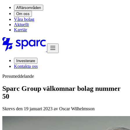
Affärsområden
Om oss
Våra bolag
Aktuellt
Karriär
Investerare
Kontakta oss
Pressmeddelande
Sparc Group välkomnar bolag nummer
50
Skrevs den 19 januari 2023 av
Oscar Wilhelmsson