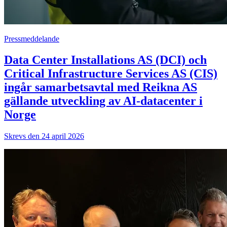
Pressmeddelande
Data Center Installations AS (DCI) och
Critical Infrastructure Services AS (CIS)
ingår samarbetsavtal med Reikna AS
gällande utveckling av AI-datacenter i
Norge
Skrevs den 24 april 2026