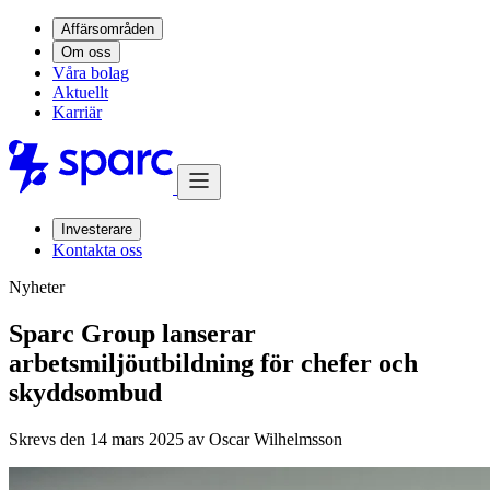
Affärsområden
Om oss
Våra bolag
Aktuellt
Karriär
Investerare
Kontakta oss
Nyheter
Sparc Group lanserar
arbetsmiljöutbildning för chefer och
skyddsombud
Skrevs den 14 mars 2025 av
Oscar Wilhelmsson