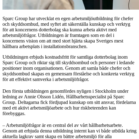
Sparc Group har utvecklat en egen arbetsmiljöutbildning för chefer
och skyddsombud, med syftet att säkerställa kunskap och verktyg
för att koncernens dotterbolag ska kunna arbeta aktivt med
arbetsmiljöfrågor. Utbildningen är framtagen som en del i
koncernens vision om att med stort hjärta skapa Sveriges mest
hållbara arbetsplats i installationsbranschen.
Utbildningen erbjuds kostnadsfritt för samtliga dotterbolag inom
Sparc Group och riktar sig till skyddsombud och personer i ledande
positioner inom organisationen. Genom att samla både chefer och
skyddsombud skapas en gemensam förståelse och konkreta verktyg
för att effektivt samverka i arbetsmiljöfrågor.
Den första utbildningen genomfördes nyligen i Stockholm under
ledning av Annie Olsson Lidén, Hållbarhetsspecialist på Sparc
Group. Deltagarna fick fördjupad kunskap om sitt ansvar, fördelarna
med ett aktivt arbetsmiljöarbete och hur riskbeteenden kan
förebyggas.
– Arbetsmiljöfrågor är en central del av vårt hållbarhetsarbete.
Genom att erbjuda denna utbildning internt kan vi både utbilda kring
aktuella lagkrav samt skapa en bättre arbetsmiljö för alla