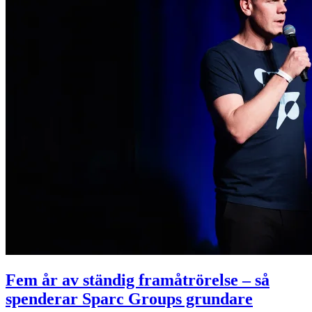
Fem år av ständig framåtrörelse – så
spenderar Sparc Groups grundare