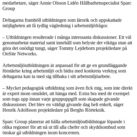
medarbetare, säger Annie Olsson Lidén Hållbarhetsspecialist Sparc
Group
Deltagarna framhöll utbildningen som lärorik och uppskattade
möjligheten att få tydlig vägledning i arbetsmiljöfrågor.
– Utbildningen resulterade i många intressanta diskussioner. Ett väl
genomarbetat material samt innehåll som belyste det viktiga utan att
göra det onödigt tungt, säger Tommy Lejdeborn projektledare på
OnSite Networks.
Arbetsmiljöutbildningen är anpassad för att ge en grundläggande
förståelse kring arbetsmiljö och bidra med konkreta verktyg som
deltagarna kan ta med sig tillbaka i sitt arbetsmiljöarbete.
– Mycket pedagogisk utbildning som även fick mig, som inte direkt
är expert inom området, att hänga med. Extra bra med de exempel
som togs upp innan varje gruppuppgift som skapade givande
diskussioner. Det blev en väldigt givande dag helt enkelt, säger
Henrik Adolfsson projektledare på Berghs Rörteknik.
Sparc Group planerar att hålla arbetsmiljöutbildningar löpande i
olika regioner för att nå ut till alla chefer och skyddsombud som
önskar gå utbildningen inom koncernen.