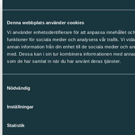
Följ oss
LinkedIn
Denna webbplats använder cookies
Facebook
Vi använder enhetsidentifierare för att anpassa innehållet och
Instagram
funktioner för sociala medier och analysera vår trafik. Vi vid
Integritet
annan information från din enhet till de sociala medier och 
med. Dessa kan i sin tur kombinera informationen med annan i
Cookies
Integritetspolicy
som de har samlat in när du har använt deras tjänster.
Visselblåsning
Copyright © Sparc Group AB (publ)
Samtyckesval
Nödvändig
Inställningar
Statistik